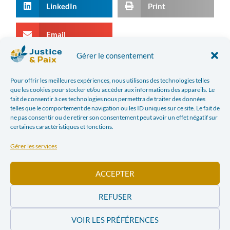
LinkedIn
Print
Email
Gérer le consentement
ARTICLE PRÉCÉDENT
ARTICLE SUIVANT
Pour offrir les meilleures expériences, nous utilisons des technologies telles
VERS UNE INITIATIVE EUROPÉENNE SUR LES MINERAIS DU SANG ?
« LES RESSOURCES NATURELLES SONT SOURCES DE CONFLITS EN RD CONGO
que les cookies pour stocker et/ou accéder aux informations des appareils. Le
fait de consentir à ces technologies nous permettra de traiter des données
telles que le comportement de navigation ou les ID uniques sur ce site. Le fait de
Dans l'actualité
ne pas consentir ou de retirer son consentement peut avoir un effet négatif sur
certaines caractéristiques et fonctions.
Gérer les services
ACCEPTER
REFUSER
Conflit israélo-
Conflit israélo-
VOIR LES PRÉFÉRENCES
palestinien – Des
palestinien –