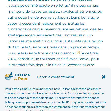
japonaise de 1945 édicte en effet qu’“il ne sera jamais
maintenu de forces terrestres, navales et aériennes, ou
autre potentiel de guerre au Japon”. Dans les faits, le
Japon a cependant rapidement constitué les
fondations de ce qui deviendra une véritable armée, les
stratèges américains ayant dès 1950 réalisé qu’un
Japon réarmé était crucial pour la stabilité de la région
du fait de la Guerre de Corée dans un premier temps,
[2]
puis de la Guerre froide dans un second
. À ce titre,
2004 constitue un tournant décisif, avec l’envoi, pour
la première fois depuis la fin de la Seconde guerre
[3]
mondiale, de troupes japonaises sur un sol étranger
.
Gérer le consentement
Cette tendance à une “normalisation” du Japon s’est
poursuivie jusqu’en 2011, date à laquelle le pays a
ouvert sa première base militaire permanente à
Pour offrir les meilleures expériences, nous utilisons des technologies telles
que les cookies pour stocker et/ou accéder aux informations des appareils. Le
l’étranger à Djibouti. Engagées depuis 2009 dans la
fait de consentir à ces technologies nous permettra de traiter des données
lutte anti-piraterie au large de la Somalie, les FAD ont
telles que le comportement de navigation ou les ID uniques sur ce site. Le fait de
donc pu bénéficier d’installations aux côtés des
ne pas consentir ou de retirer son consentement peut avoir un effet négatif sur