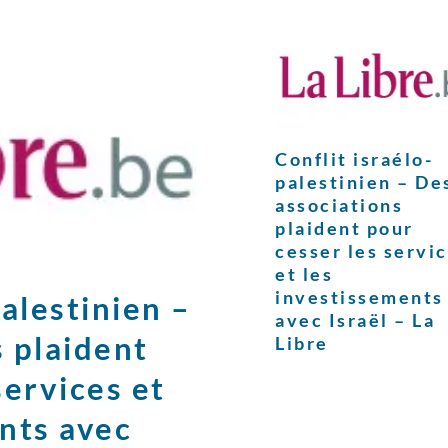
Conflit israélo-
palestinien – De
associations
plaident pour
cesser les servi
et les
investissements
palestinien –
avec Israël – La
 plaident
Libre
services et
nts avec