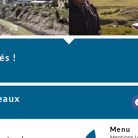
és !
seaux
Menu
Mentions L