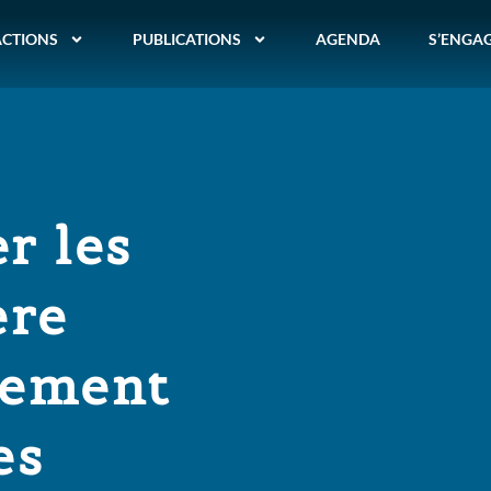
ACTIONS
PUBLICATIONS
AGENDA
S’ENGA
er les
ère
nement
es