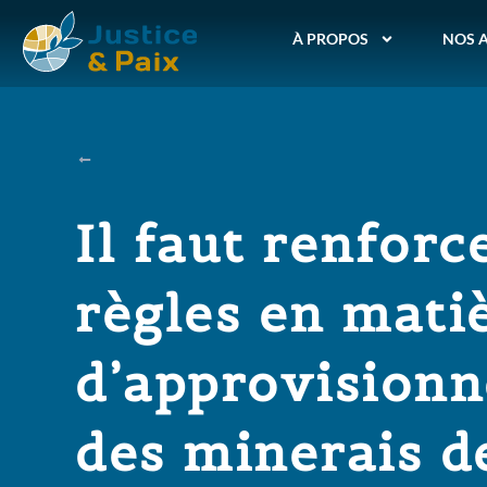
À PROPOS
NOS 
Il faut renforc
règles en mati
d’approvision
des minerais d