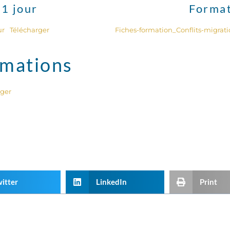
1 jour
Format
ur
Télécharger
Fiches-formation_Conflits-migrati
imations
rger
itter
LinkedIn
Print