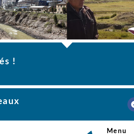
és !
seaux
Menu