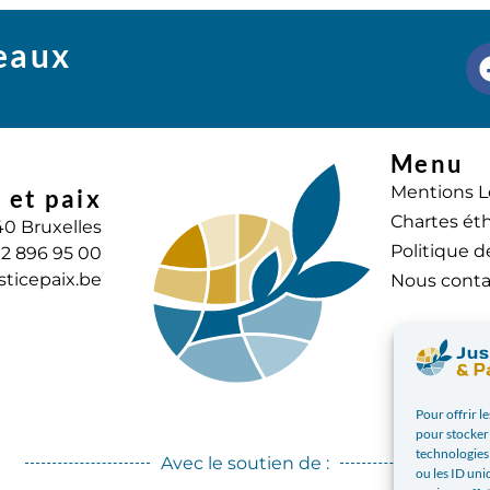
seaux
Menu
Mentions L
 et paix
Chartes éth
40 Bruxelles
Politique d
) 2 896 95 00
sticepaix.be
Nous conta
Pour offrir l
pour stocker 
technologies
Avec le soutien de :
ou les ID uni