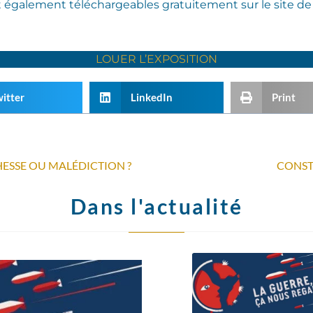
 également téléchargeables gratuitement sur le site de 
LOUER L’EXPOSITION
itter
LinkedIn
Print
CHESSE OU MALÉDICTION ?
CONST
Dans l'actualité