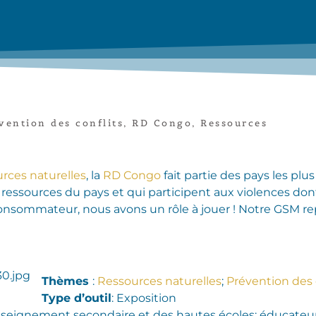
vention des conflits
,
RD Congo
,
Ressources
urces naturelles
, la
RD Congo
fait partie des pays les pl
s ressources du pays et qui participent aux violences don
consommateur, nous avons un rôle à jouer ! Notre GSM r
Thèmes
:
Ressources naturelles
;
Prévention des 
Type d’outil
: Exposition
enseignement secondaire et des hautes écoles; éducateur