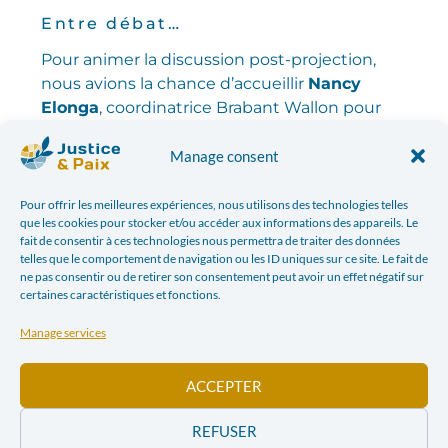
Entre débat…
Pour animer la discussion post-projection,
n
ous avions la chance d’accueillir
Nancy
Elonga
, coordinatrice Brabant Wallon pour
Entraide et Fraternité,
Elena Matundu
,
membre et fondactrice du
Groupement des
Manage consent
Femmes Africaines Inspirantes et
Actives
And
comité officiel de soutien du Dr.
Pour offrir les meilleures expériences, nous utilisons des technologies telles
que les cookies pour stocker et/ou accéder aux informations des appareils. Le
Denis Mukwege
And
Patrick Balemba
,
fait de consentir à ces technologies nous permettra de traiter des données
Chargé de recherches et animation &
telles que le comportement de navigation ou les ID uniques sur ce site. Le fait de
spécialiste de la région des grands lacs pour
ne pas consentir ou de retirer son consentement peut avoir un effet négatif sur
certaines caractéristiques et fonctions.
la Commission Justice & Paix.
Manage services
Lors du débat , nous avons pu recueillir
différentes
réactions
de la part des spectateur·rice·s. Entre choc et
ACCEPTER
abasourdissement, impuissance et révolte, indignation
et tristesse.
REFUSER