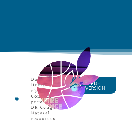
Democracy
,
PDF
Human
VERSION
rights
,
Conflict
prevention
,
DR Congo
,
Natural
resources