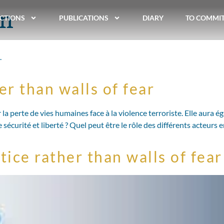
sm
CTIONS
PUBLICATIONS
DIARY
TO COMMI
.
er than walls of fear
la perte de vies humaines face à la violence terroriste. Elle aura 
curité et liberté ? Quel peut être le rôle des différents acteurs en
tice rather than walls of fear