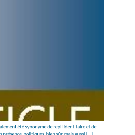
également été synonyme de repli identitaire et de
 présence, politiques, bien sûr, mais aussi […]