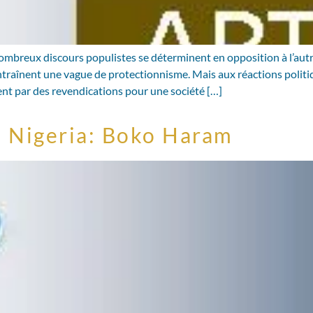
ombreux discours populistes se déterminent en opposition à l’autre,
ntraînent une vague de protectionnisme. Mais aux réactions politi
dent par des revendications pour une société […]
in Nigeria: Boko Haram