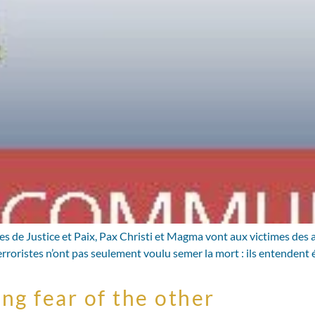
es de Justice et Paix, Pax Christi et Magma vont aux victimes des a
rroristes n’ont pas seulement voulu semer la mort : ils entendent é
ng fear of the other