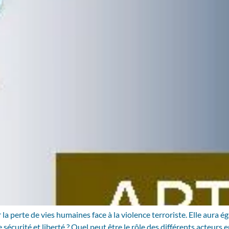
la perte de vies humaines face à la violence terroriste. Elle aura 
curité et liberté ? Quel peut être le rôle des différents acteurs en