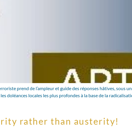
erroriste prend de l’ampleur et guide des réponses hâtives, sous un
les doléances locales les plus profondes à la base de la radicalisat
rity rather than austerity!