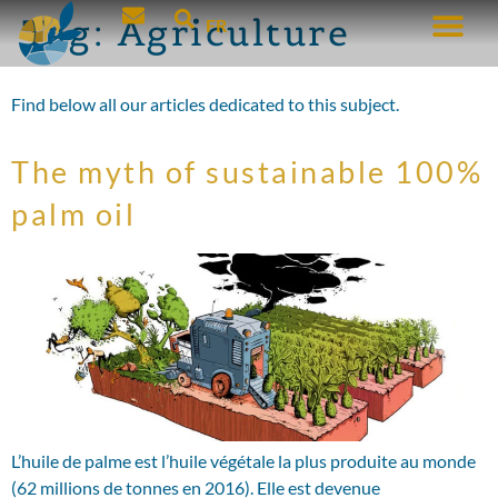
Tag:
Agriculture
FR
Find below all our articles dedicated to this subject.
The myth of sustainable 100%
palm oil
L’huile de palme est l’huile végétale la plus produite au monde
(62 millions de tonnes en 2016). Elle est devenue