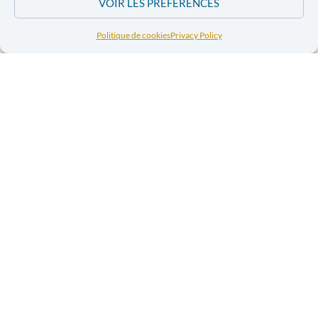
VOIR LES PRÉFÉRENCES
E-mail
Politique de cookies
Privacy Policy
PREVIOUS ARTICLE
NEXT ARTICLE
WHAT PROSPECTS FOR NEW CITIZEN STRUGGLES?
BRIDGES OF JUSTICE RATHER THAN WALLS OF FEAR
In the news
Conflit israélo-
Conflit israélo-
palestinien – Des
palestinien –
associations
Des
plaident pour
associations
cesser les