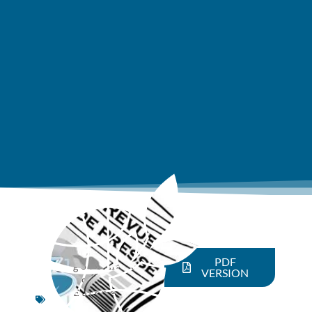
Good
PDF
governance
,
VERSION
Economy
,
Europe
,
Social