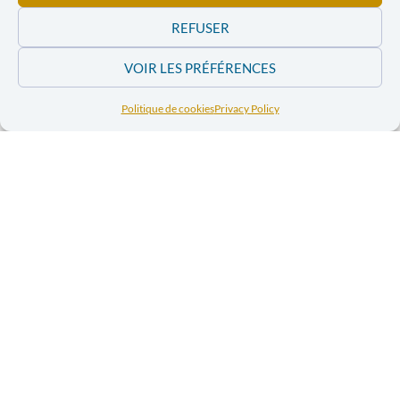
REFUSER
Facebook
Twitter
VOIR LES PRÉFÉRENCES
LinkedIn
Print
Politique de cookies
Privacy Policy
E-mail
PREVIOUS ARTICLE
NEXT ARTICLE
IN BURUNDI, THE BLACK PANTHER CLINGS TO POWER
PROMOTE DIALOGUE, FIND A WAY OUT OF THE CRISIS
In the news