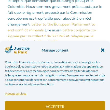
la République démocratique du Congo (RDC) et la
Colombie. Nous sommes gravement préoccupés par le
fait que le règlement proposé par la Commission
européenne est trop faible pour aboutir à un réel
changement.
Letter to the European Parliament to
end conflict minerals
Lire aussi:
Lettre conjointe co-
signée par un collectif de 33 ONG et relayée par le
journal L’Echo du 15 mai 2015
Manage consent
Pour offrir les meilleures expériences, nous utilisons des technologies telles
que les cookies pour stocker et/ou accéder aux informations des appareils. Le
fait de consentir à ces technologies nous permettra de traiter des données
telles que le comportement de navigation ou les ID uniques sur ce site. Le fait de
ne pas consentir ou de retirer son consentement peut avoir un effet négatif sur
certaines caractéristiques et fonctions.
Attachments
Manage services
Letter to the European Parliament to end conflict minerals
ACCEPTER