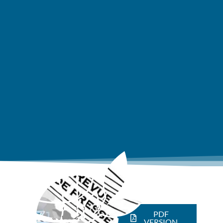
Economical
PDF
actors
,
VERSION