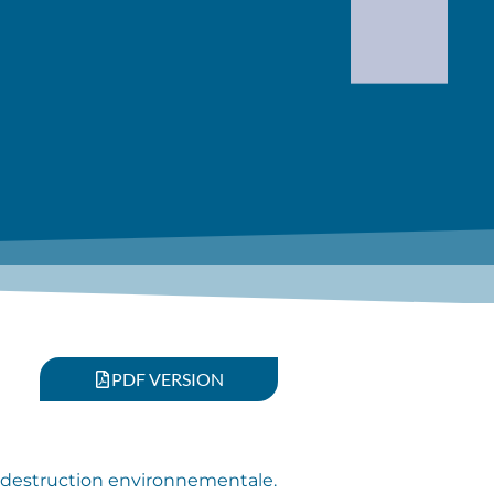
PDF VERSION
la destruction environnementale.