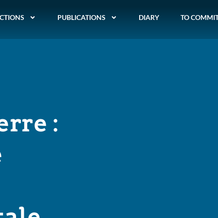
CTIONS
PUBLICATIONS
DIARY
TO COMMI
rre :
e
tale