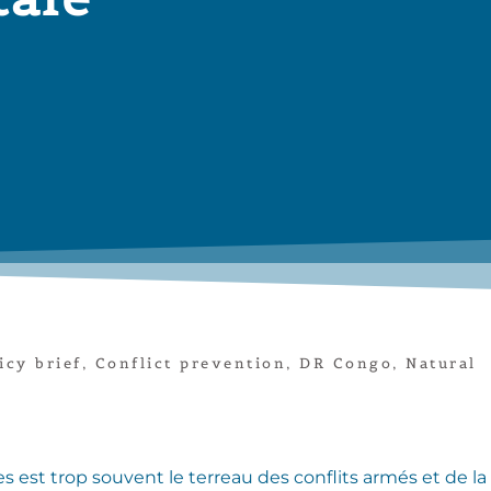
icy brief
,
Conflict prevention
,
DR Congo
,
Natural
es est trop souvent le terreau des conflits armés et de 