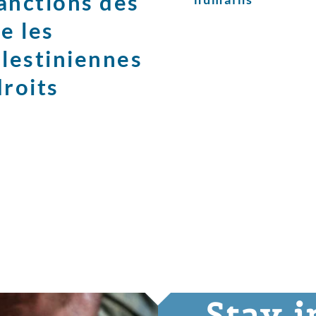
anctions des
e les
alestiniennes
droits
Stay 