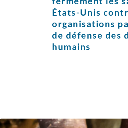
fermement les s
États-Unis contr
organisations p
de défense des 
humains