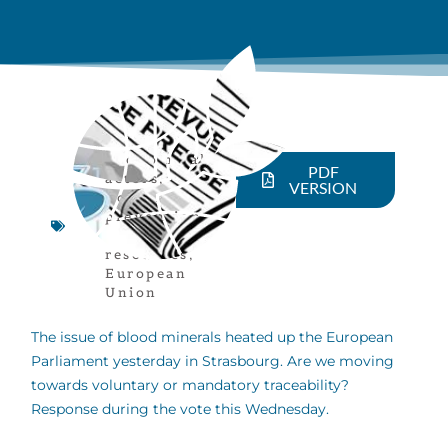
Economical
PDF
actors
,
VERSION
Conflict
prevention
,
Natural
resources
,
European
Union
The issue of blood minerals heated up the European
Parliament yesterday in Strasbourg. Are we moving
towards voluntary or mandatory traceability?
Response during the vote this Wednesday.