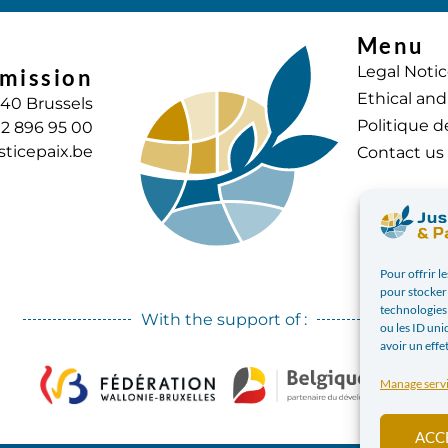
Menu
Legal Noti
mission
Ethical and
040 Brussels
Politique d
) 2 896 95 00
sticepaix.be
Contact us
Pour offrir l
pour stocker 
technologies
With the support of :
ou les ID uni
avoir un effe
Manage serv
ACC