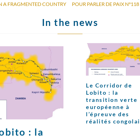
 IN A FRAGMENTED COUNTRY
POUR PARLER DE PAIX N°118
In the news
Le Corridor de
Lobito : la
transition verte
européenne à
l’épreuve des
réalités congola
bito : la