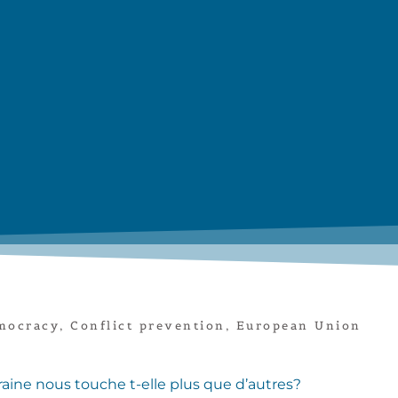
mocracy
,
Conflict prevention
,
European Union
raine nous touche t-elle plus que d’autres?