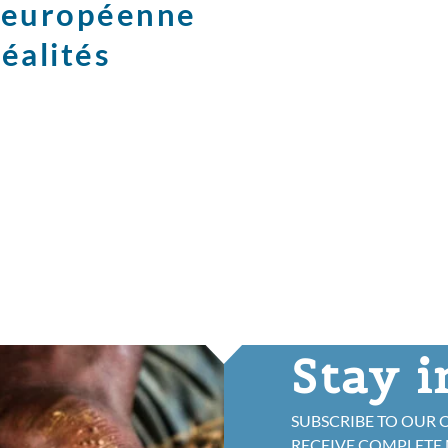
e européenne
réalités
Stay 
SUBSCRIBE TO OUR 
RECEIVE COMPLETE