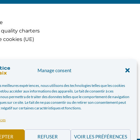
ce
 quality charters
e cookies (UE)
Manage consent
es meilleures expériences, nous utilisons des technologies telles que les cookies
et/ou accéder aux informations des appareils. Le fait de consentir à ces
 nous permettra de traiter des données telles que le comportement de navigation
ques sur ce site. Le fait de ne pas consentir ou de retirer son consentement peut
t négatif sur certaines caractéristiques et fonctions.
ices
EPTER
REFUSER
VOIR LES PRÉFÉRENCES