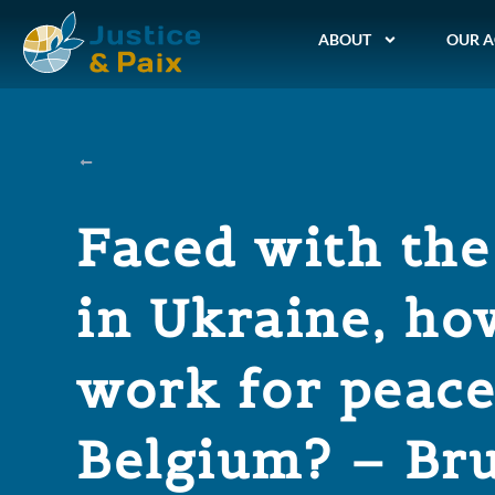
ABOUT
OUR A
Faced with the
in Ukraine, ho
work for peac
Belgium? – Br