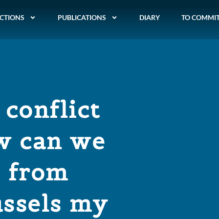
CTIONS
PUBLICATIONS
DIARY
TO COMMI
 conflict
w can we
e from
ussels my