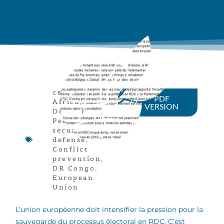
central
PDF
Africa
,
VERSION
Democracy
,
Peace,
security,
defense
,
Conflict
prevention
,
DR Congo
,
European
Union
L’union européenne doit intensifier la pression pour la
sauvegarde du processus électoral en RDC. C’est