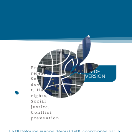
Press
PDF
release
,
VERSION
Sustainable
developmen
t
,
Human
rights
,
Social
justice
,
Conflict
prevention
La Plateforme Europe Pérou (PEP), coordonnée par la