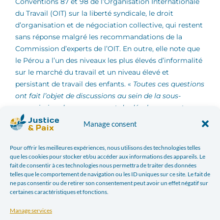
Conventions 87 et 98 de l’Organisation Internationale
du Travail (OIT) sur la liberté syndicale, le droit
d’organisation et de négociation collective, qui restent
sans réponse malgré les recommandations de la
Commission d’experts de l’OIT. En outre, elle note que
le Pérou a l’un des niveaux les plus élevés d’informalité
sur le marché du travail et un niveau élevé et
persistant de travail des enfants. «
Toutes ces questions
ont fait l’objet de discussions au sein de la sous-
commission du commerce et du développement
durable au cours des cinq dernières années et des
Manage consent
efforts supplémentaires sont encore nécessaires pour
réaliser des progrès substantiels
« , a déclaré la
Pour offrir les meilleures expériences, nous utilisons des technologies telles
Commissaire Cecilia Malmström dans sa lettre.
que les cookies pour stocker et/ou accéder aux informations des appareils. Le
fait de consentir à ces technologies nous permettra de traiter des données
telles que le comportement de navigation ou les ID uniques sur ce site. Le fait de
En matière d’environnement, la Commissaire souligne
ne pas consentir ou de retirer son consentement peut avoir un effet négatif sur
certaines caractéristiques et fonctions.
que la simplification des procédures administratives
dans ce domaine ne doit pas conduire à une réduction
Manage services
du niveau de protection de ces droits.