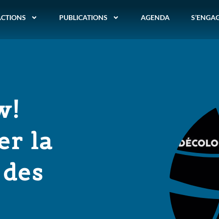
ACTIONS
PUBLICATIONS
AGENDA
S’ENGA
w!
r la
 des