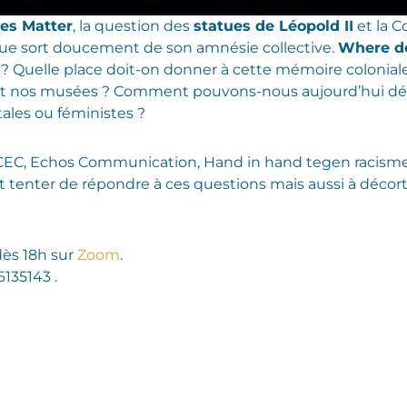
es Matter
, la question des
statues de Léopold II
et la C
gique sort doucement de son amnésie collective.
Where do
? Quelle place doit-on donner à cette mémoire colonial
et nos musées ? Comment pouvons-nous aujourd’hui décol
ales ou féministes ?
CEC, Echos Communication, Hand in hand tegen racisme, I
 et tenter de répondre à ces questions mais aussi à décor
ès 18h sur
Zoom
.
135143 .