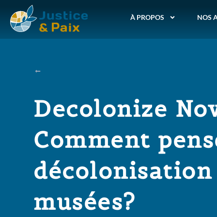
À PROPOS
NOS 
Decolonize No
Comment pense
décolonisation
musées?