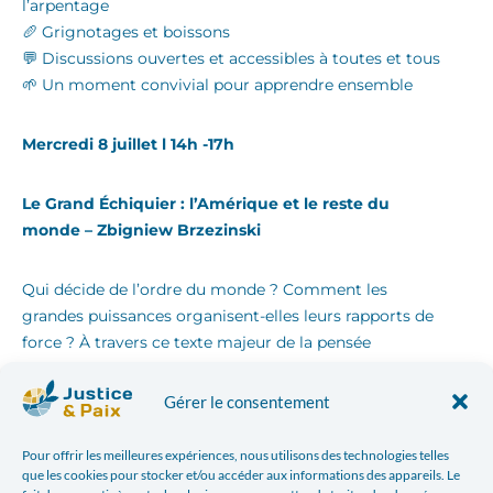
l’arpentage
🥖 Grignotages et boissons
💬 Discussions ouvertes et accessibles à toutes et tous
🌱 Un moment convivial pour apprendre ensemble
Mercredi 8 juillet l 14h -17h
Le Grand Échiquier : l’Amérique et le reste du
monde – Zbigniew Brzezinski
Qui décide de l’ordre du monde ? Comment les
grandes puissances organisent-elles leurs rapports de
force ? À travers ce texte majeur de la pensée
géopolitique américaine, nous interrogerons les
logiques de domination internationale, les héritages
Gérer le consentement
impériaux et la place de l’Europe dans un monde
traversé par les conflits et les rivalités stratégiques.
Pour offrir les meilleures expériences, nous utilisons des technologies telles
que les cookies pour stocker et/ou accéder aux informations des appareils. Le