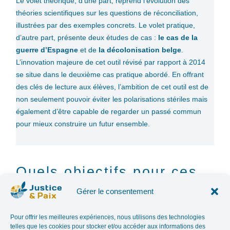
Le volet théorique, d’une part, reprend l’évolution des
théories scientifiques sur les questions de réconciliation,
illustrées par des exemples concrets. Le volet pratique,
d’autre part, présente deux études de cas :
le cas de la
guerre d’Espagne
et de
la décolonisation belge
.
L’innovation majeure de cet outil révisé par rapport à 2014
se situe dans le deuxième cas pratique abordé. En offrant
des clés de lecture aux élèves, l’ambition de cet outil est de
non seulement pouvoir éviter les polarisations stériles mais
également d’être capable de regarder un passé commun
pour mieux construire un futur ensemble.
Quels objectifs pour ces
outils ?
Gérer le consentement
Ce présent projet a pour objectif de revisiter un outil
Pour offrir les meilleures expériences, nous utilisons des technologies
pédagogique de Justice & Paix premièrement édité en 2014.
telles que les cookies pour stocker et/ou accéder aux informations des