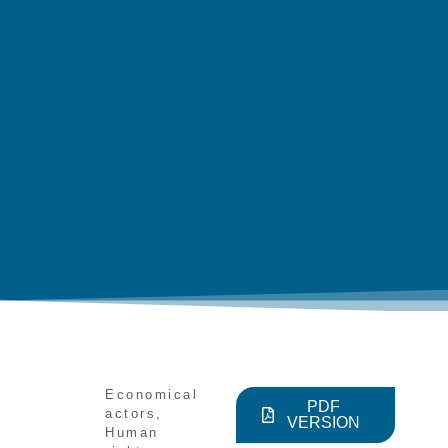
Economical
PDF
actors
,
VERSION
Human