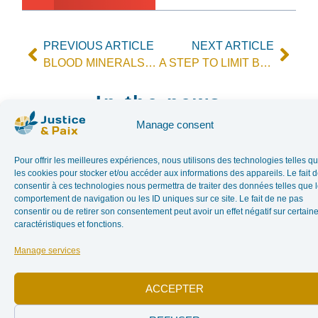
PREVIOUS ARTICLE
NEXT ARTICLE
BLOOD MINERALS: THE EU SHY
A STEP TO LIMIT BLOOD MINERALS
In the news
Manage consent
Pour offrir les meilleures expériences, nous utilisons des technologies telles q
les cookies pour stocker et/ou accéder aux informations des appareils. Le fait 
consentir à ces technologies nous permettra de traiter des données telles que 
comportement de navigation ou les ID uniques sur ce site. Le fait de ne pas
consentir ou de retirer son consentement peut avoir un effet négatif sur certain
caractéristiques et fonctions.
Conflit
Conflit israélo-
palestinien – Des
Manage services
israélo-
associations
palestinien –
plaident pour
ACCEPTER
Des
cesser les
services et les
associations