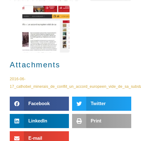
Attachments
2016-06-
17_cathobel_minerais_de_conflit_un_accord_europeen_vide_de_sa_subst
Facebook
Twitter
LinkedIn
Print
E-mail