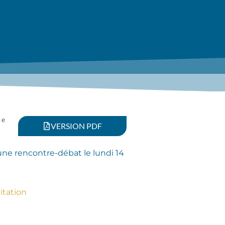
ne
VERSION PDF
à une rencontre-débat le lundi 14
itation