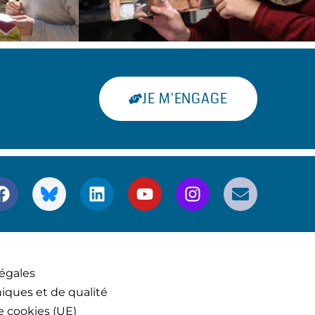
JE M'ENGAGE
égales
iques et de qualité
e cookies (UE)