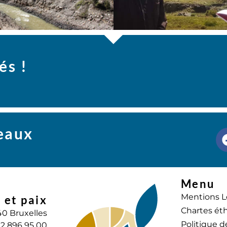
és !
seaux
Menu
Mentions L
 et paix
Chartes éth
40 Bruxelles
Politique d
) 2 896 95 00