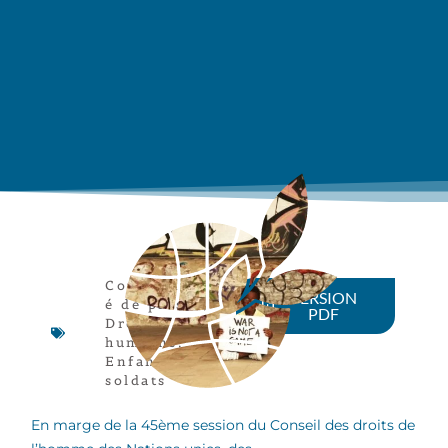
Communiqu
VERSION
é de presse
,
PDF
Droits
humains
,
Enfants-
soldats
En marge de la 45ème session du Conseil des droits de