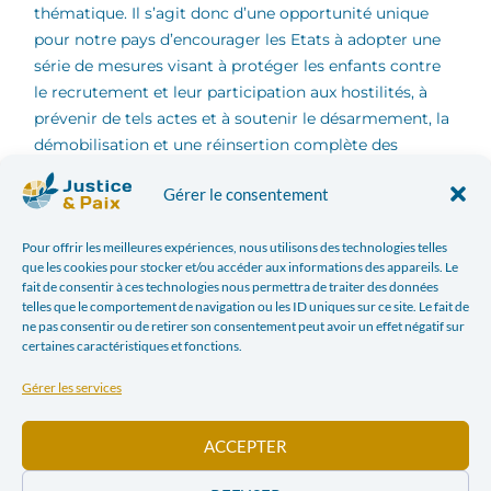
thématique. Il s’agit donc d’une opportunité unique
pour notre pays d’encourager les Etats à adopter une
série de mesures visant à protéger les enfants contre
le recrutement et leur participation aux hostilités, à
prévenir de tels actes et à soutenir le désarmement, la
démobilisation et une réinsertion complète des
enfants soldats, conformément au droit international,
Gérer le consentement
en particulier le Protocole facultatif de 2000 à la
Convention relative aux droits de l’enfant concernant
Pour offrir les meilleures expériences, nous utilisons des technologies telles
l’implication d’enfants dans les conflits armés.
que les cookies pour stocker et/ou accéder aux informations des appareils. Le
fait de consentir à ces technologies nous permettra de traiter des données
telles que le comportement de navigation ou les ID uniques sur ce site. Le fait de
Selon Patrick BALEMBA, Chargé de Recherche et
ne pas consentir ou de retirer son consentement peut avoir un effet négatif sur
animation chez Justice et Paix : «
l’utilisation des
certaines caractéristiques et fonctions.
enfants dans les conflits armées reviens à
hypothéquer leur avenir et le futur de la société toute
Gérer les services
entière. La guerre n’est pas un jeux pour les enfants ;
elle engendre toutes les malheurs du monde en
ACCEPTER
condamnant les enfant dans la spirale de la violence
. »