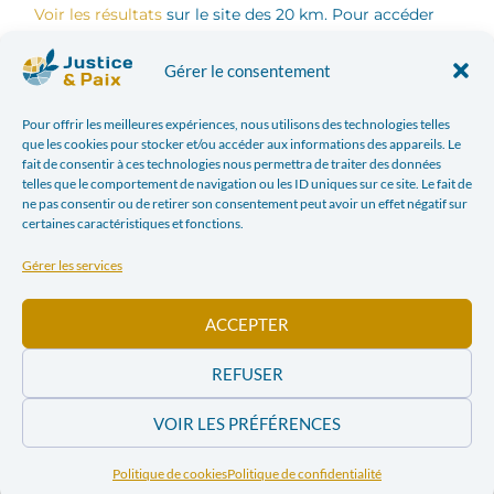
Voir les résultats
sur le site des 20 km. Pour accéder
aux résultats, il vous suffit de taper « justice et paix »
dans l’espace « Company/team/groupe » de la page
Gérer le consentement
« résultats ».
Pour offrir les meilleures expériences, nous utilisons des technologies telles
que les cookies pour stocker et/ou accéder aux informations des appareils. Le
fait de consentir à ces technologies nous permettra de traiter des données
telles que le comportement de navigation ou les ID uniques sur ce site. Le fait de
Facebook
Twitter
ne pas consentir ou de retirer son consentement peut avoir un effet négatif sur
certaines caractéristiques et fonctions.
LinkedIn
Print
Gérer les services
Email
ACCEPTER
REFUSER
ARTICLE PRÉCÉDENT
ARTICLE SUIVANT
CONDITIONS DE VIE ET ACCÈS AU RESSOURCES NATURELLES DES FEMMES À L’EST DE LA RDC (RADIO RCF, MARDI 9 MARS 2010 À 17H05)
ASSOCIATIF/INDUSTRIE, LE MATCH CONTINUE (LA LIBRE BELGIQUE, 8 JUIN 2011)
VOIR LES PRÉFÉRENCES
Dans l'actualité
Politique de cookies
Politique de confidentialité