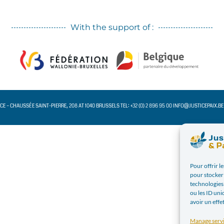
With the support of :
ACE – CHAUSSÉE SAINT-PIERRE, 208 AT 1040 BRUSSELS TEL: +32 (0) 2 896 95 00 INFO@JUSTICEPAIX.B
Pour offrir l
pour stocker 
technologies
ou les ID uni
avoir un effe
Manage serv