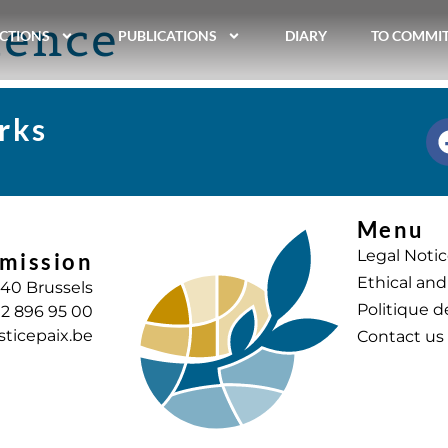
dence
CTIONS
PUBLICATIONS
DIARY
TO COMMI
rks
Menu
Legal Noti
mission
Ethical and
040 Brussels
Politique d
) 2 896 95 00
sticepaix.be
Contact us