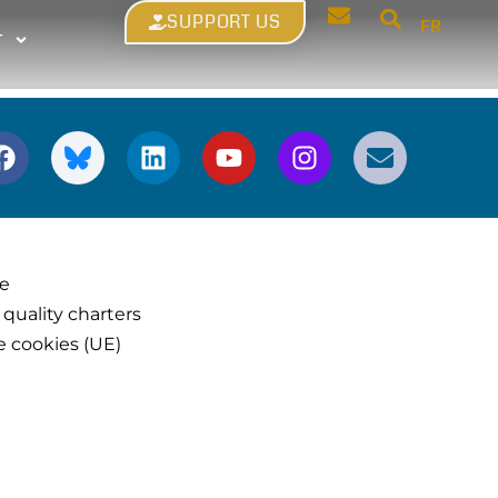
SUPPORT US
FR
T
ce
 quality charters
e cookies (UE)