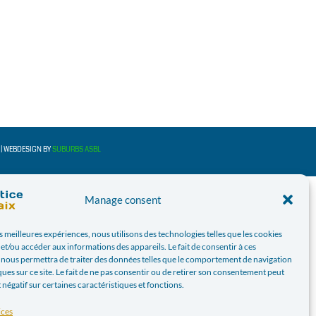
E | WEBDESIGN BY
SUBURBS ASBL
Manage consent
es meilleures expériences, nous utilisons des technologies telles que les cookies
et/ou accéder aux informations des appareils. Le fait de consentir à ces
 nous permettra de traiter des données telles que le comportement de navigation
ques sur ce site. Le fait de ne pas consentir ou de retirer son consentement peut
t négatif sur certaines caractéristiques et fonctions.
ices