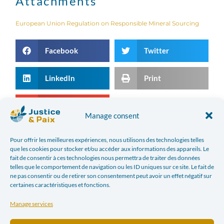
Attachments
European Union Regulation on Responsible Mineral Sourcing
Facebook
Twitter
LinkedIn
Print
E-mail
Manage consent
Pour offrir les meilleures expériences, nous utilisons des technologies telles
PREVIOUS ARTICLE
NEXT ARTICLE
que les cookies pour stocker et/ou accéder aux informations des appareils. Le
ASK YOUR NEIGHBOR WHAT HE NEEDS
BREAKING THE LINK BETWEEN MINERALS AND ARMED CONFLICT.
fait de consentir à ces technologies nous permettra de traiter des données
telles que le comportement de navigation ou les ID uniques sur ce site. Le fait de
ne pas consentir ou de retirer son consentement peut avoir un effet négatif sur
In the news
certaines caractéristiques et fonctions.
Manage services