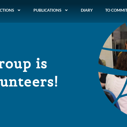
CTIONS
PUBLICATIONS
DIARY
TO COMMI
roup is
lunteers!