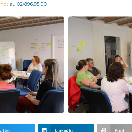
thot
au 02/896.95.00
itter
LinkedIn
Print