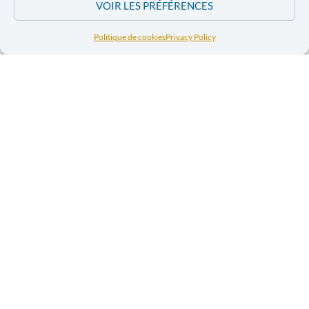
VOIR LES PRÉFÉRENCES
Politique de cookies
Privacy Policy
Extrême
Extrême droite :
décrypter pour
droite :
mieux résister
décrypter pour
mieux résister
Quand la culture
recule, la paix
recule. Mais les