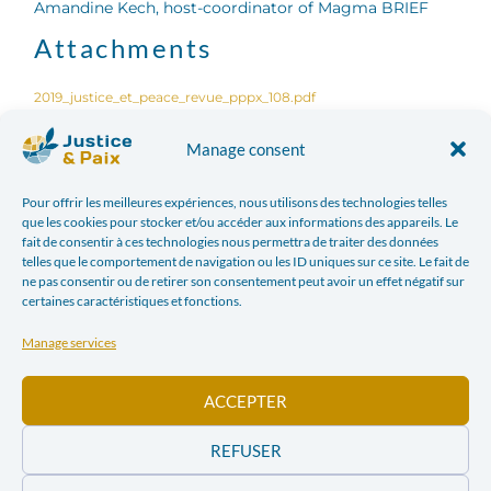
Amandine Kech, host-coordinator of Magma BRIEF
Attachments
2019_justice_et_peace_revue_pppx_108.pdf
Manage consent
Facebook
Twitter
Pour offrir les meilleures expériences, nous utilisons des technologies telles
LinkedIn
Print
que les cookies pour stocker et/ou accéder aux informations des appareils. Le
fait de consentir à ces technologies nous permettra de traiter des données
telles que le comportement de navigation ou les ID uniques sur ce site. Le fait de
E-mail
ne pas consentir ou de retirer son consentement peut avoir un effet négatif sur
certaines caractéristiques et fonctions.
Manage services
PREVIOUS ARTICLE
NEXT ARTICLE
POVERTY: CLICHÉS DIE HARD
DEVELOPMENT COOPERATION, FROM ASSISTANCE TO PARTNERSHIP?
ACCEPTER
In the news
REFUSER