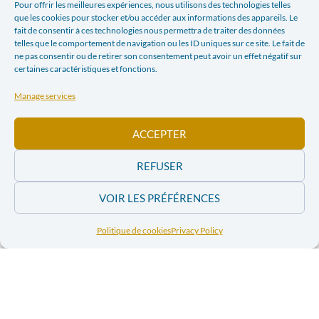
Pour offrir les meilleures expériences, nous utilisons des technologies telles
que les cookies pour stocker et/ou accéder aux informations des appareils. Le
fait de consentir à ces technologies nous permettra de traiter des données
telles que le comportement de navigation ou les ID uniques sur ce site. Le fait de
ne pas consentir ou de retirer son consentement peut avoir un effet négatif sur
certaines caractéristiques et fonctions.
Manage services
Conflit israélo-
Conflit israélo-
ACCEPTER
palestinien – Des
palestinien –
associations
Des
plaident pour
REFUSER
associations
cesser les
services et les
plaident pour
VOIR LES PRÉFÉRENCES
investissements
cesser les
avec Israël – La
services et les
Libre
Politique de cookies
Privacy Policy
investissements
avec Israël – La
Libre