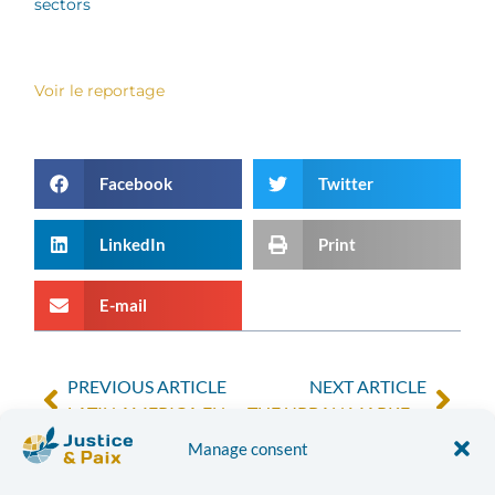
sectors
Voir le reportage
Facebook
Twitter
LinkedIn
Print
E-mail
PREVIOUS ARTICLE
NEXT ARTICLE
LATIN AMERICA ENTRUSTED TO THE PRIVATE SECTOR, A BAD IDEA?
THE URBAN MARKET GARDENERS OF LUBUMBASHI: PEACEMAKERS
Manage consent
In the news