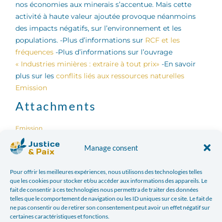
nos économies aux minerais s’accentue. Mais cette
activité à haute valeur ajoutée provoque néanmoins
des impacts négatifs, sur l’environnement et les
populations. -Plus d’informations sur
RCF et les
fréquences
-Plus d’informations sur l’ouvrage
« Industries minières : extraire à tout prix»
-En savoir
plus sur les
conflits liés aux ressources naturelles
Emission
Attachments
Emission
Manage consent
Facebook
Twitter
Pour offrir les meilleures expériences, nous utilisons des technologies telles
que les cookies pour stocker et/ou accéder aux informations des appareils. Le
LinkedIn
Print
fait de consentir à ces technologies nous permettra de traiter des données
telles que le comportement de navigation ou les ID uniques sur ce site. Le fait de
ne pas consentir ou de retirer son consentement peut avoir un effet négatif sur
E-mail
certaines caractéristiques et fonctions.