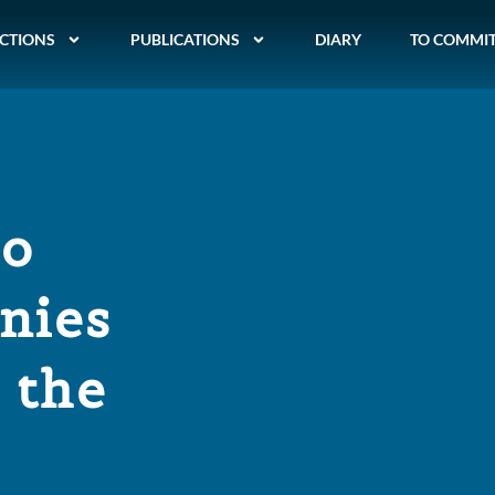
CTIONS
PUBLICATIONS
DIARY
TO COMMI
to
nies
 the