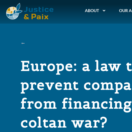
ABOUT
OUR A
Europe: a law 
prevent compa
from financing
coltan war?