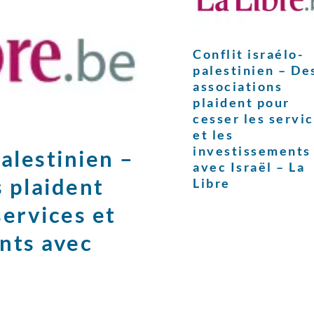
Conflit israélo-
palestinien – De
associations
plaident pour
cesser les servi
et les
investissements
palestinien –
avec Israël – La
 plaident
Libre
services et
nts avec