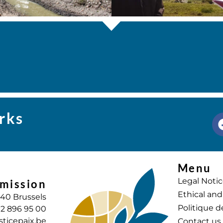
rks
Menu
Legal Noti
mission
Ethical and
040 Brussels
Politique d
) 2 896 95 00
sticepaix.be
Contact us