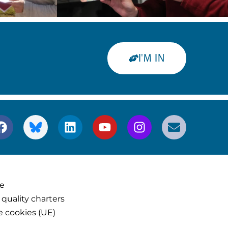
I'M IN
ce
 quality charters
e cookies (UE)