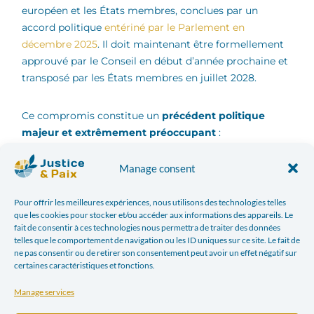
européen et les États membres, conclues par un
accord politique
entériné par le Parlement en
décembre 2025
. Il doit maintenant être formellement
approuvé par le Conseil en début d’année prochaine et
transposé par les États membres en juillet 2028.
Ce compromis constitue un
précédent politique
majeur et extrêmement préoccupant
:
Manage consent
pour la première fois, une législation européenne de
diligence raisonnable adoptée est substantiellement
Pour offrir les meilleures expériences, nous utilisons des technologies telles
vidée de sa substance au nom de la « simplification ».
que les cookies pour stocker et/ou accéder aux informations des appareils. Le
En outre, la
Médiatrice européenne
a relevé des
fait de consentir à ces technologies nous permettra de traiter des données
irrégularités administratives dans l’élaboration
telles que le comportement de navigation ou les ID uniques sur ce site. Le fait de
ne pas consentir ou de retirer son consentement peut avoir un effet négatif sur
d’Omnibus I, notamment la précipitation du
certaines caractéristiques et fonctions.
processus, l’absence d’évaluation d’impact et la
marginalisation des organisations de la société civile.
Manage services
Malgré ces constats, l’accord final s’est inscrit dans un