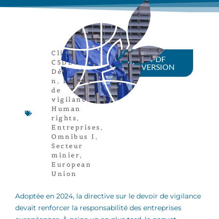
Climat
,
PDF
CSDDD
,
VERSION
Dérégulatio
n
,
Devoir
de
vigilance
,
Human
rights
,
Entreprises
,
Omnibus I
,
Secteur
minier
,
European
Union
Adoptée en 2024, la directive sur le devoir de vigilance
devait renforcer la responsabilité des entreprises