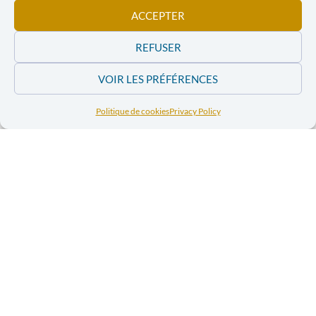
climat de fortes pressions politiques et économiques,
ACCEPTER
notamment venant des États-Unis et de certaines
multinationales actives sur le marché européen dans
REFUSER
les secteurs énergétiques et technologiques
[3]
.
VOIR LES PRÉFÉRENCES
Des reculs juridiques clairs
Politique de cookies
Privacy Policy
par rapport à la CSDDD
L’accord sur Omnibus I ne se limite pas à une
simplification technique ; il modifie en profondeur
l’équilibre du texte initial et affaiblit plusieurs piliers
essentiels du devoir de vigilance.
Premièrement, le périmètre du devoir de vigilance
est restreint.
Alors que la directive CSDDD adoptée en
2024 imposait une vigilance fondée sur les risques
couvrant l’ensemble de la chaîne de valeur, Omnibus I
limite largement les obligations aux partenaires