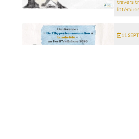
travers t
littérair
11 SEP
Confér
l’(hyp
la sob
Festi’
Justice &
conféren
l’(hyper
sobriété