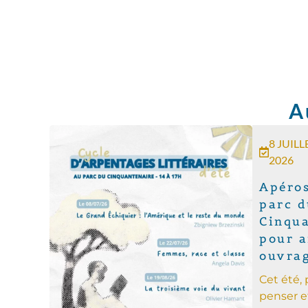
A
8 JUILL
2026
Apéros
parc d
Cinqua
pour a
ouvra
Cet été, 
penser e