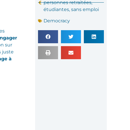
personnes retraitées,
étudiantes, sans emploi
Democracy
es
engager
on sur
s juste
age à