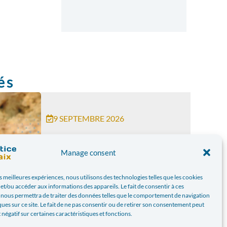
és
9 SEPTEMBRE 2026
Enfants de Watsa :
malnutrition & conflits
Manage consent
armés - comprendre,
agir depuis Namur
es meilleures expériences, nous utilisons des technologies telles que les cookies
et/ou accéder aux informations des appareils. Le fait de consentir à ces
Une conférence pour
 nous permettra de traiter des données telles que le comportement de navigation
ques sur ce site. Le fait de ne pas consentir ou de retirer son consentement peut
comprendre et agir ​​À Watsa, en
t négatif sur certaines caractéristiques et fonctions.
RD Congo de nombreux enfants