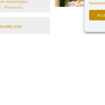
rois arpentages
Manage serv
es. Pourquoi...
ACC
TEMBRE 2026
ence : « De
er)consommation à
riété » au
Valériane 2026
 Paix vous invite à sa
ce « De
)consommation à la
 : consommer moins,...