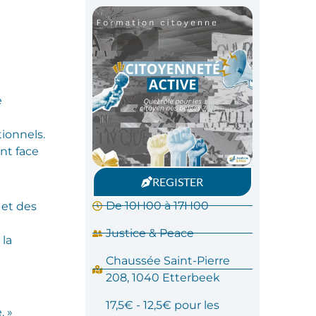
e
tionnels.
ont face
REGISTER
De 10H00 à 17H00
 et des
Justice & Peace
 la
Chaussée Saint-Pierre
208, 1040 Etterbeek
17,5€ - 12,5€ pour les
. »