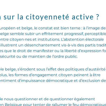
sur la citoyenneté active ?
européen et belge, le constat est bien terne : à l’image de
elge semble subir un effritement progressif, perceptibl
tre citoyen·nes et institutions. L’abstention électorale
illustrent un désenchantement vis-à-vis des partis tradi
es que le droit de manifester ou la liberté d’expression f
 sécurité ou de maintien de l’ordre public.
 belge, s’érodent sous l’effet des politiques d’austérité
e plus, les formes d’engagement citoyen peinent à être
 sentiment d’impuissance démocratique et d’exclusion de
l de nous questionner et de questionner également
 en Belgique pour tenter de rallumer le feu démocratique