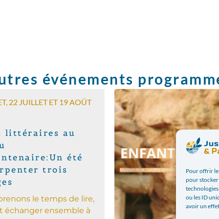
utres événements programm
ET, 22 JUILLET ET 19 AOÛT
 littéraires au
u
ntenaire:Un été
rpenter trois
Pour offrir l
pour stocker 
ges
technologies
ou les ID uni
prenons le temps de lire,
avoir un effe
t échanger ensemble à