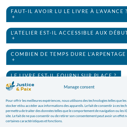
FAUT-IL AVOIR LU LE LIVRE À L’AVANCE 
+
L’ATELIER EST-IL ACCESSIBLE AUX DÉBU
+
COMBIEN DE TEMPS DURE L’ARPENTAGE 
+
LE LIVRE EST-IL FOURNI SUR PLACE ?
+
Manage consent
FAUT-IL S’INSCRIRE À L’AVANCE ?
Pour offrir les meilleures expériences, nous utilisons des technologies telles que le
+
stocker et/ou accéder aux informations des appareils. Le fait de consentir à ces te
permettra de traiter des données telles que le comportement de navigation ou les I
site. Le fait de ne pas consentir ou de retirer son consentement peut avoir un effet n
certaines caractéristiques et fonctions.