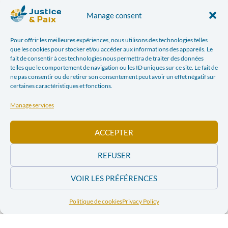
minières début septembre.
Manage consent
Envie de tenter l’expérience ?
Pour offrir les meilleures expériences, nous utilisons des technologies telles
Envoie tes disponibilités à notre
que les cookies pour stocker et/ou accéder aux informations des appareils. Le
fait de consentir à ces technologies nous permettra de traiter des données
chargée de volontariat ! Écris un
telles que le comportement de navigation ou les ID uniques sur ce site. Le fait de
mail à
ne pas consentir ou de retirer son consentement peut avoir un effet négatif sur
sarah.verriest@justicepaix.be
certaines caractéristiques et fonctions.
Manage services
ACCEPTER
REFUSER
VOIR LES PRÉFÉRENCES
Politique de cookies
Privacy Policy