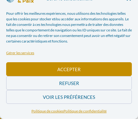
Pour offrir les meilleures expériences, nous utilisons des technologies telles
que les cookies pour stocker et/ou accéder aux informations des appareils. Le
fait de consentir à ces technologies nous permettra de traiter des données
telles que le comportement de navigation ou les ID uniques sur ce site. Le fait de
ne pas consentir ou de retirer son consentement peut avoir un effet négatif sur
certaines caractéristiques et fonctions.
Gérer les services
ACCEPTER
Documents joints
REFUSER
diamants_de_sang___quelle_responsabilite_pour_la_belgique___-
VOIR LES PRÉFÉRENCES
_la_libre.pdf
Politique de cookies
Politique de confidentialité
Facebook
Twitter
LinkedIn
Print