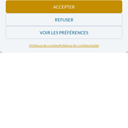
ACCEPTER
78.8%
REFUSER
VOIR LES PRÉFÉRENCES
Politique de cookies
Politique de confidentialité
Activités
Infrastructures perma…
Autres
Dépenses en 2024
les
coûts salariaux
représentent
80% des dépenses de
l’association.
L
es frais administratifs
12%
et
les frais liés au
bâtiment
5%
. Les autres frais 3%.