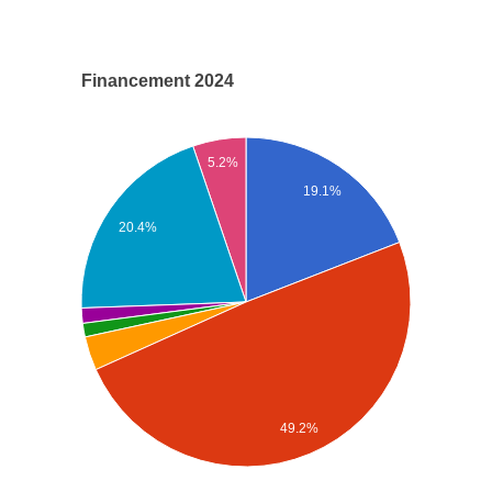
Financement 2024
5.2%
19.1%
20.4%
49.2%