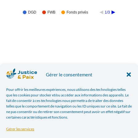
DGD
FWB
Fonds privés
1/3
Dépenses 2024
Gérer le consentement
Pour offrir les meilleures expériences, nous utilisons des technologies telles
que les cookies pour stocker et/ou accéder aux informations des appareils. Le
fait de consentir à ces technologies nous permettra de traiter des données
17.9%
telles que le comportement de navigation ou les ID uniques sur ce site. Le fait de
ne pas consentir ou de retirer son consentement peut avoir un effet négatif sur
certaines caractéristiques et fonctions.
Gérer les services