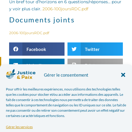
Un bref tour d’horizons en 6 questions/réponses… pour
y voir plus clair.
2006-100joursRDC.pdf
Documents joints
2006-100joursRDC.pdf
Facebook
Twitter
LinkedIn
Print
Gérer le consentement
Email
Pour offrir les meilleures expériences, nous utilisons des technologies telles
que les cookies pour stocker et/ou accéder aux informations des appareils. Le
fait de consentir à ces technologies nous permettra de traiter des données
ARTICLE PRÉCÉDENT
ARTICLE SUIVANT
telles que le comportement de navigation ou les ID uniques sur ce site. Le fait de
LE LONG CHEMIN DU BURUNDI VERS LA PAIX ET LA DÉMOCRATIE
ÉLECTIONS AU CONGO… CONTEXTE ET DÉFIS
ne pas consentir ou de retirer son consentement peut avoir un effet négatif sur
certaines caractéristiques et fonctions.
Dans l'actualité
Gérer les services