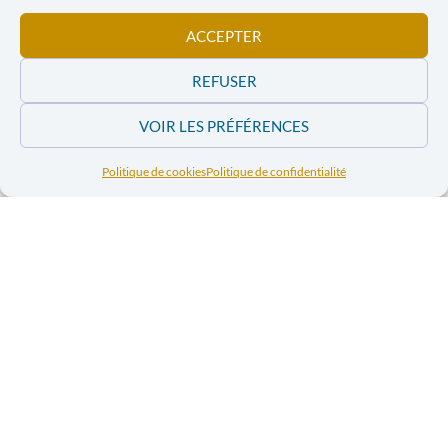
ACCEPTER
Commandez et
Commandez et
téléchargez les
téléchargez les
REFUSER
numéros 2011 de
numéros 2011
la revue « Pour
VOIR LES PRÉFÉRENCES
de la revue
Parler de Paix »
« Pour Parler
Politique de cookies
Politique de confidentialité
de Paix »
Commandez et
téléchargez les
numéros 2010 de
la revue « Pour
Parler de Paix »