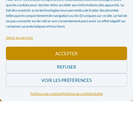
que les cookies pour stocker et/ou accéder aux informations des appareils. Le
fait de consentir à ces technologies nous permettra de traiter des données
telles que le comportement de navigation ou les ID uniques sur ce site. Le fait de
ne pas consentir ou de retirer son consentement peut avoir un effet négatif sur
certaines caractéristiques et fonctions.
Gérer les services
ACCEPTER
REFUSER
VOIR LES PRÉFÉRENCES
Facebook
Twitter
Politique de cookies
Politique de confidentialité
LinkedIn
Print
Email