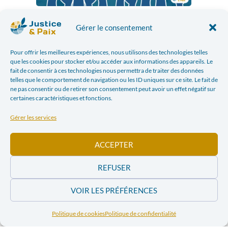
Comment ça se passe
Gérer le consentement
concrètement?
Pour offrir les meilleures expériences, nous utilisons des technologies telles
que les cookies pour stocker et/ou accéder aux informations des appareils. Le
L’animation du stand se fait en
collaboration avec des
fait de consentir à ces technologies nous permettra de traiter des données
membres de l’équipe de Justice & Paix
présent·es
telles que le comportement de navigation ou les ID uniques sur ce site. Le fait de
sur place. Il s’agit d’un shift de 3h à 4h, le jour souhaité
ne pas consentir ou de retirer son consentement peut avoir un effet négatif sur
certaines caractéristiques et fonctions.
par le ou la volontaire.
Gérer les services
Une formation sera donnée aux volontaires
intéressé·es afin qu’ils se sentent outillé·es pour
ACCEPTER
représenter l’association et présenter l’exposition
photo affichée sur le stand.
REFUSER
VOIR LES PRÉFÉRENCES
Intéressé·e par ce projet?
Politique de cookies
Politique de confidentialité
Écrivez dès maintenant à Mila Gatti, notre chargée