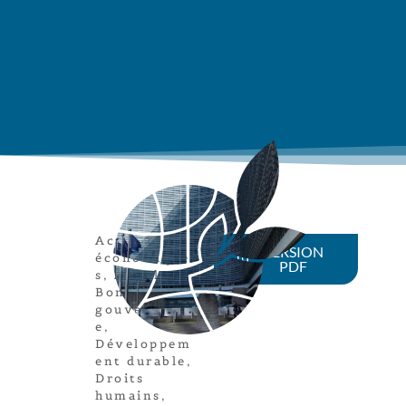
Acteurs
VERSION
économique
PDF
s
,
Article
,
Bonne
gouvernanc
e
,
Développem
ent durable
,
Droits
humains
,