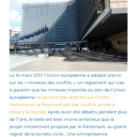
Le 16 mars 2017, l’Union européenne a adopté une loi
sur les « minerais des conflits », un règlement qui vise
à garantir que les minerais importés au sein de l’Union
européenne
ne portent pas atteinte aux Droits
Humains et ne financent pas des conflits armés à
travers le monde
. Après avoir été débattu pendant plus
de 7 ans, le texte est bien moins ambitieux que le
projet initialement proposé par le Parlement, au grand
regret de la société civile…
Une omniprésence