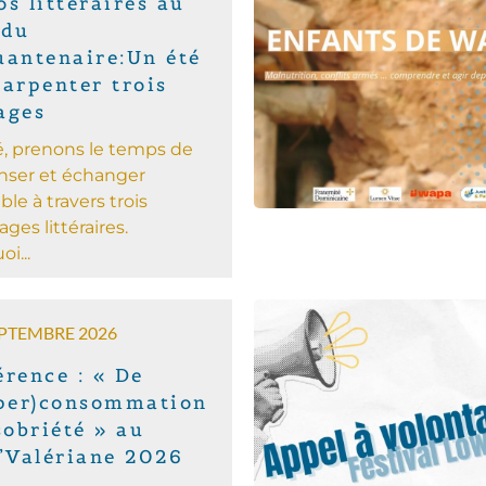
s littéraires au
 du
uantenaire:Un été
 arpenter trois
ages
é, prenons le temps de
penser et échanger
le à travers trois
ages littéraires.
i...
EPTEMBRE 2026
érence : « De
yper)consommation
sobriété » au
i’Valériane 2026