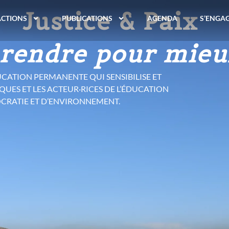
r moins, vivre 
ACTIONS
PUBLICATIONS
AGENDA
S’ENGA
onsommation à la 
 EST SORTIE.
DE CONSOMMATION ET LES LIMITES DE LA
 PAR L’HYPERCONSUMÉRISME.
É OUVRE LA VOIE À D’AUTRES MANIÈRES DE
DE FAIRE SOCIÉTÉ.
LIBRE
ET
EN TÉLÉCHARGEMENT GRATUIT
.