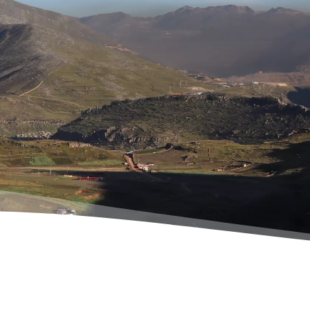
Actualités
Nos publication
Quand la cult
re mieux. De
recule. Mais l
 la sobriété?
Revue Pour parler de paix 
ur la sobriété
revue consacrée au rôle de