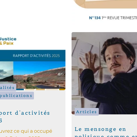
alités
publications
Articles
ort d'activités
5
Le mensonge en
vrez ce qui a occupé
politique comme e