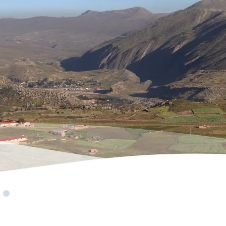
PLUS D'INFOS ICI
Actualités
Études
Nos publications
Consommer moins, viv
l'hyperconsommation à
Découvrez l'étude 2025 de Justice & Paix s