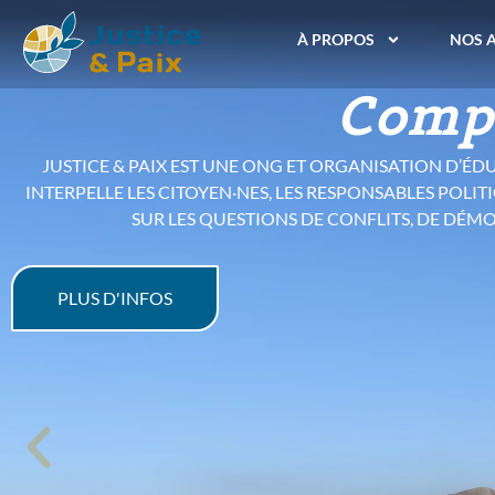
Consomme
À PROPOS
NOS 
l’hyperc
L’ÉTUDE SUR LA SOBRIÉTÉ
PUBLIÉE EN 2025, ELLE INTERROGE NOTRE MODÈLE 
CROISSANCE DANS UNE SOCIÉTÉ MARQUÉE
FACE AUX DÉFIS CLIMATIQUES ET SOCIAUX, LA SOBRIÉT
PRODUIRE, DE CONSOMMER ET 
L’ÉTUDE EST DISPONIBLE EN VERSION PAPIER À PRIX 