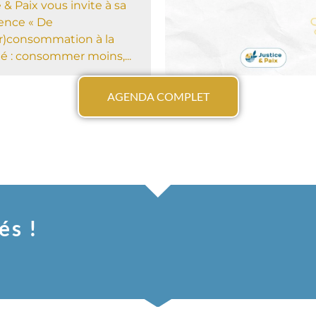
 & Paix vous invite à sa
ence « De
er)consommation à la
té : consommer moins,...
AGENDA COMPLET
és !