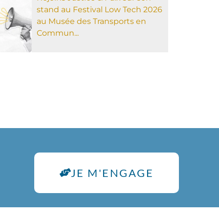
stand au Festival Low Tech 2026
au Musée des Transports en
Commun...
JE M'ENGAGE