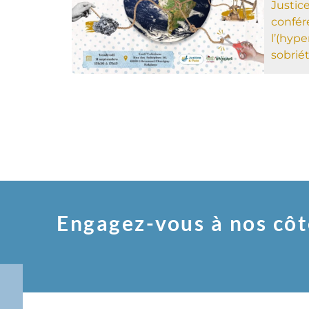
Justice
confér
l’(hyp
sobrié
Engagez-vous à nos côt