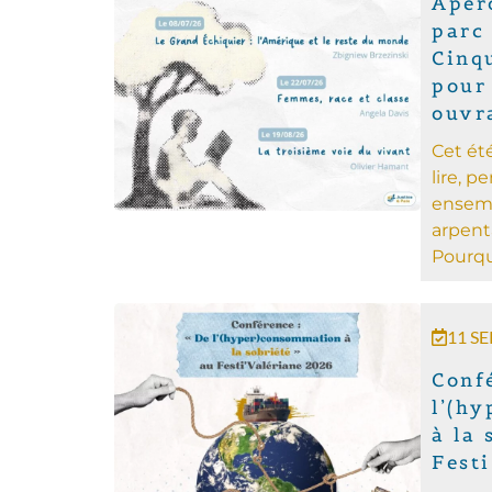
Apéro
parc
Cinq
pour
ouvr
Cet ét
lire, 
ensemb
arpent
Pourquo
11 S
Conf
l’(h
à la 
Fest