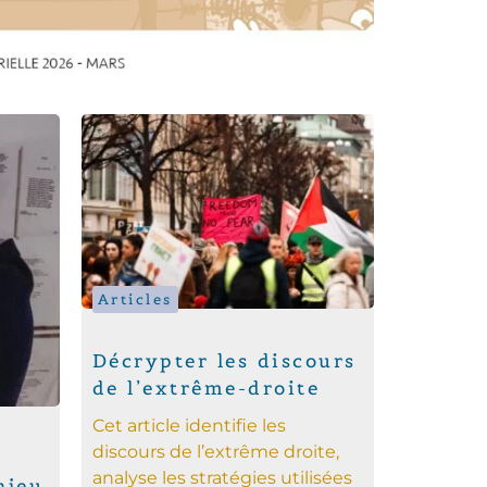
Articles
Décrypter les discours
de l’extrême-droite
Cet article identifie les
discours de l’extrême droite,
analyse les stratégies utilisées
njeu