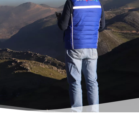
s
Pour Parler de Paix
ure recule, la paix
es arts résistent
– culture et paix, arts et résistance Une
...