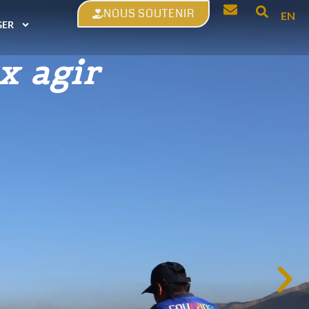
NOUS SOUTENIR
mieux. De
EN
GER
sobriété?