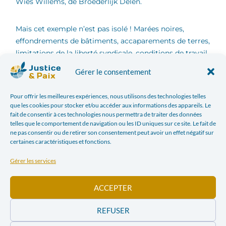
Wies Willems, de Broederlijk Delen.
Mais cet exemple n’est pas isolé ! Marées noires,
effondrements de bâtiments, accaparements de terres,
limitations de la liberté syndicale, conditions de travail
indécentes, pollution, maladies : voilà quelques-unes
Gérer le consentement
des atteintes avérées aux droits fondamentaux des
populations et des travailleurs. De nombreux cas
Pour offrir les meilleures expériences, nous utilisons des technologies telles
d’abus des droits humains impliquant des entreprises
que les cookies pour stocker et/ou accéder aux informations des appareils. Le
belges et étrangères ont été répertoriés, dans des
fait de consentir à ces technologies nous permettra de traiter des données
telles que le comportement de navigation ou les ID uniques sur ce site. Le fait de
secteurs sensibles et socialement à risque tels que les
ne pas consentir ou de retirer son consentement peut avoir un effet négatif sur
industries extractives, la construction, le textile,
certaines caractéristiques et fonctions.
l’agroalimentaire, le bois, le dragage ou encore les
Gérer les services
forêts.
ACCEPTER
Les législations nationales et internationales visant à
réguler les activités des entreprises multinationales
REFUSER
sont nombreuses mais peinent à démontrer leur
efficacité. Les abus commis par certaines de ces