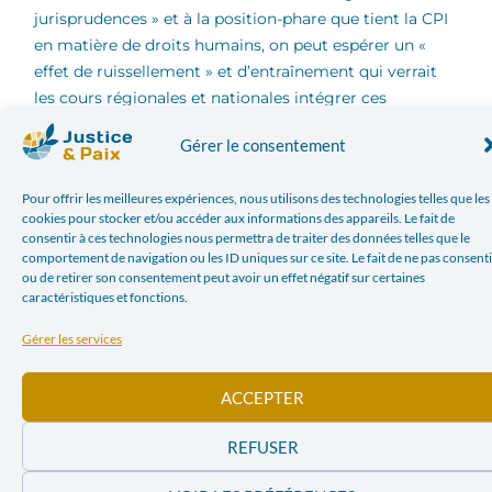
jurisprudences » et à la position-phare que tient la CPI
en matière de droits humains, on peut espérer un «
effet de ruissellement » et d’entraînement qui verrait
les cours régionales et nationales intégrer ces
pratiques progressives. La CPI a vocation à juger les
Gérer le consentement
cas les plus emblématiques ; ses moyens ne lui
permettent pas de dépasser quelques cas par an et le
Pour offrir les meilleures expériences, nous utilisons des technologies telles que les
principe de « complémentarité » veut que la Cour
cookies pour stocker et/ou accéder aux informations des appareils. Le fait de
n’intervienne que dans les cas où les tribunaux
consentir à ces technologies nous permettra de traiter des données telles que le
nationaux n’ont pas la volonté ou la possibilité de le
comportement de navigation ou les ID uniques sur ce site. Le fait de ne pas consenti
ou de retirer son consentement peut avoir un effet négatif sur certaines
faire. C’est pourquoi le Statut de Rome rappelle qu’« il
caractéristiques et fonctions.
est du devoir de chaque État de soumettre à sa
juridiction criminelle les responsables de crimes
Gérer les services
internationaux ». Ainsi, des pays aux prises avec des
processus de réconciliation des suites d’un conflit
ACCEPTER
passé pourraient utilement s’inspirer de l’exemple
donné par le Bureau du Procureur et le Statut de
REFUSER
Rome. Le Pérou, où de nombreuses femmes ont subi