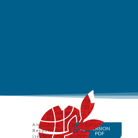
Animation
,
VERSION
Responsabil
PDF
ité du