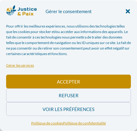
Johan Yans
(Professeur de géologie Université
Gérer le consentement
de Namur)
**Infos pratiques:
Pour offrir les meilleures expériences, nous utilisons des technologies telles
que les cookies pour stocker et/ou accéder aux informations des appareils. Le
Date :
16 mars 2016, à 19h
fait de consentir à ces technologies nous permettra de traiter des données
telles que le comportement de navigation ou les ID uniques sur ce site. Le fait de
Contact
:
Porzia Stella
(+32 2 738 08 01).
ne pas consentir ou de retirer son consentement peut avoir un effet négatif sur
Adresse :
UNamur, Faculté de Philosophie et
certaines caractéristiques et fonctions.
Lettres, auditoire L21 (2ème étage), 1 rue Grafé –
Gérer les services
5000 Namur
**Organisation:
ACCEPTER
Cette conférence vous est proposée par la
REFUSER
Commission Justice et Paix de Namur et Justice et
Paix, avec la collaboration de la FUCID et avec le
VOIR LES PRÉFÉRENCES
soutien de la Fédération Wallonie-Bruxelles, Wallonie-
Bruxelles International et la Direction Générale de
Politique de cookies
Politique de confidentialité
Coopération au Développement.