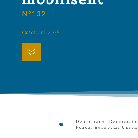
N°132
October 1, 2025
Democracy
,
Democrati
Peace
,
European Union