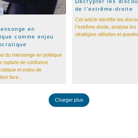
Décrypter les disco
de l’extrême-droite
s
Cet article identifie les disco
l’extrême droite, analyse les
mensonge en
stratégies utilisées et questi
tique comme enjeu
cratique
se du mensonge en politique
 rupture de confiance
ratique et enjeu de
tion face...
Charger plus