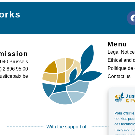
orks
Menu
Legal Notice
mission
Ethical and q
1040 Brussels
Politique de
0) 2 896 95 00
usticepaix.be
Contact us
Pour offrir 
cookies pour
ces technolo
With the support of :
navigation ou