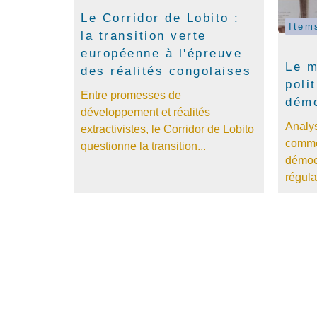
Le Corridor de Lobito :
Item
la transition verte
européenne à l'épreuve
Le 
des réalités congolaises
poli
Entre promesses de
démo
développement et réalités
Analy
extractivistes, le Corridor de Lobito
comme
questionne la transition...
démoc
régula