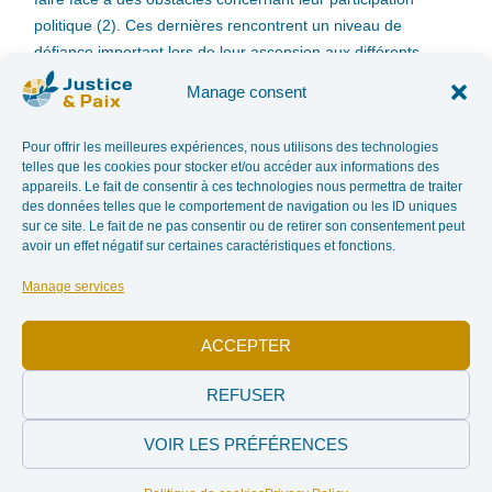
politique (2). Ces dernières rencontrent un niveau de
défiance important lors de leur ascension aux différents
niveaux de pouvoir.
L’Indice de leadership de Reykjavík
met
Manage consent
en évidence que, dans nos sociétés, des croyances
persistent quant à la capacité des femmes à participer
Pour offrir les meilleures expériences, nous utilisons des technologies
pleinement à la vie publiqueen tant que citoyennes actives
telles que les cookies pour stocker et/ou accéder aux informations des
ou dirigeantes. Celles-ci sont alimentées par des attitudes
appareils. Le fait de consentir à ces technologies nous permettra de traiter
des données telles que le comportement de navigation ou les ID uniques
traditionalistes et des préjugés tant chez les hommes que
sur ce site. Le fait de ne pas consentir ou de retirer son consentement peut
chez les femmes. Par exemple, les femmes politiques sont
avoir un effet négatif sur certaines caractéristiques et fonctions.
souvent dépeintes comme “fragiles”, “peu fiables”, “trop
Manage services
émotionnelles”, “hystériques”, “niaiseuses” ou “inaptes aux
postes de dirigeantes” (3).
ACCEPTER
Ces attitudes et préjugés sociétaux nourrissent la diffusion
REFUSER
de la désinformation genrée. Il s’agit d’
un ensemble de
pratiques et techniques de communication visant à
VOIR LES PRÉFÉRENCES
influencer l’opinion publique en diffusant volontairement des
informations fausses, faussées ou biaisées
(4). La