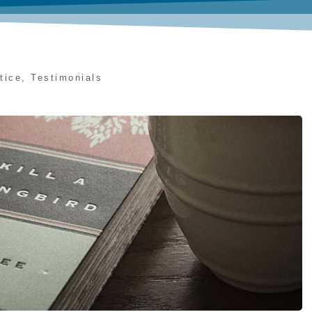
tice
,
Testimonials