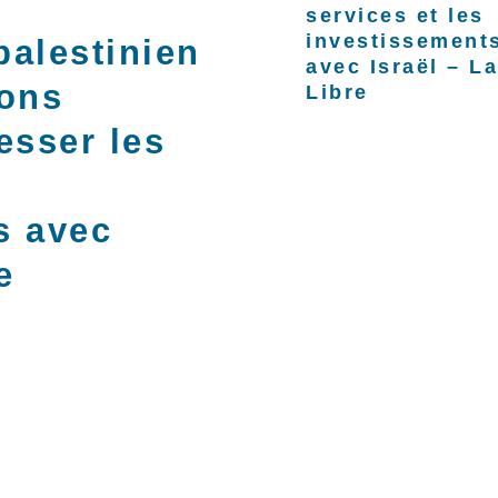
services et les
investissement
palestinien
avec Israël – L
ions
Libre
esser les
s avec
e