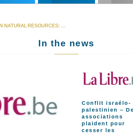
CAPITALISM'S DEPENDENCE ON NATURAL RESOURCES: THE CASE OF PERU
In the news
Conflit israélo-
palestinien – D
associations
plaident pour
cesser les