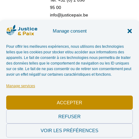
Tel: +32 (0) 2 896
95 00
info@justicepaix.be
Manage consent
With the support of :
Pour offrir les meilleures expériences, nous utilisons des technologies
telles que les cookies pour stocker et/ou accéder aux informations des
appareils. Le fait de consentir à ces technologies nous permettra de traiter
des données telles que le comportement de navigation ou les ID uniques
sur ce site. Le fait de ne pas consentir ou de retirer son consentement peut
avoir un effet négatif sur certaines caractéristiques et fonctions.
Manage services
ACCEPTER
REFUSER
PRIVACY POLICY
| JUSTICE & PEACE – CHAUSSÉE SAINT-PIERRE, 208 AT 1040
VOIR LES PRÉFÉRENCES
BRUSSELS TEL: +32 (0) 2 896 95 00 INFO@JUSTICEPAIX.BE | WEBDESIGN BY