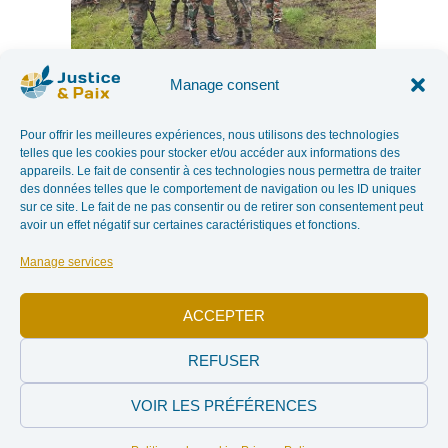
Manage consent
MONUSCO photos,
CC BY-SA 4.0 Deed |
Attribution-ShareAlike 4.0 International
Pour offrir les meilleures expériences, nous utilisons des technologies
A contribution from Patrick Balemba, head of research &
telles que les cookies pour stocker et/ou accéder aux informations des
appareils. Le fait de consentir à ces technologies nous permettra de traiter
animation in a fascinating article by Romane Bonnemé to be
des données telles que le comportement de navigation ou les ID uniques
found here: https://www.rtbf.be/article/la-monusco-a-elle-
sur ce site. Le fait de ne pas consentir ou de retirer son consentement peut
echoue-a-maintenir- peace-in-the-democratic-republic-of-
avoir un effet négatif sur certaines caractéristiques et fonctions.
congo-11291403
Manage services
ACCEPTER
Facebook
Twitter
REFUSER
LinkedIn
Print
VOIR LES PRÉFÉRENCES
E-mail