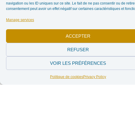
PREVIOUS ARTICLE
NEXT ARTICLE
navigation ou les ID uniques sur ce site. Le fait de ne pas consentir ou de retire
ENFANTS ISSUS DE VIOLS : UN SILENCE INTERNATIONAL AUX CONSÉQUENCES INTERGÉNÉRATIONNELLES
DÉSORDRE INTERNATIONAL : QUAND LES PUISSANCES JOUENT À SHI FU MI
consentement peut avoir un effet négatif sur certaines caractéristiques et foncti
Manage services
In the news
ACCEPTER
REFUSER
VOIR LES PRÉFÉRENCES
Politique de cookies
Privacy Policy
Rapport
Rapport
d’activités 2025
d’activités
2025